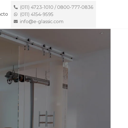
(011) 4723-1010 / 0800-777-0836
cto
(011) 4154-9595
info@e-glassic.com