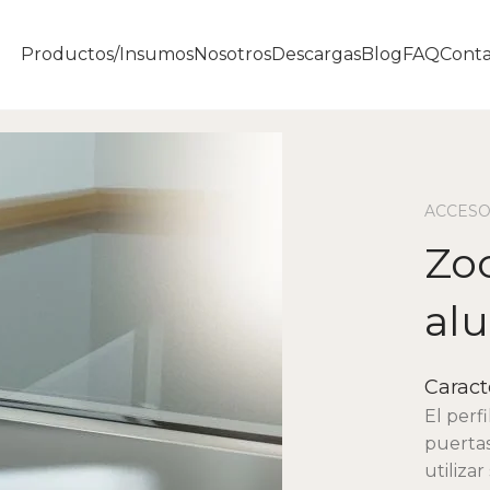
Productos/insumos
Nosotros
Descargas
Blog
FAQ
Conta
ACCESO
Zo
al
Caracte
El perf
puertas
utilizar