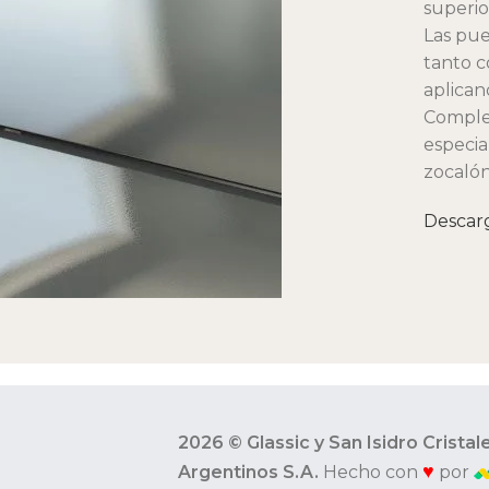
superior
Las pue
tanto c
aplican
Comple
especia
zocalón
Descar
2026 © Glassic y San Isidro Cristal
♥
Argentinos S.A.
Hecho con
por